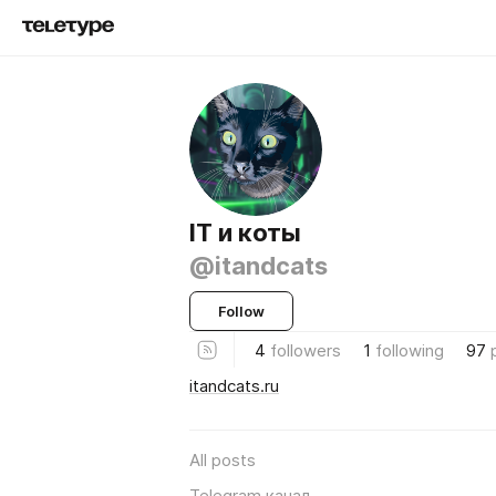
IT и коты
@itandcats
Follow
4
followers
1
following
97
itandcats.ru
All posts
Telegram канал