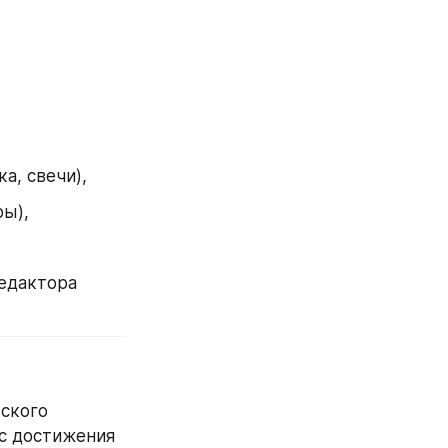
а, свечи),
ры),
едактора 
ского 
с достижения 