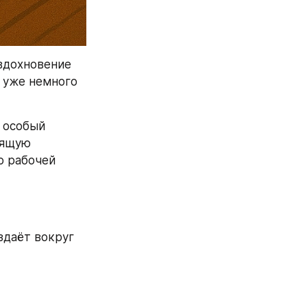
вдохновение 
 уже немного 
 особый 
ящую 
 рабочей 
здаёт вокруг 