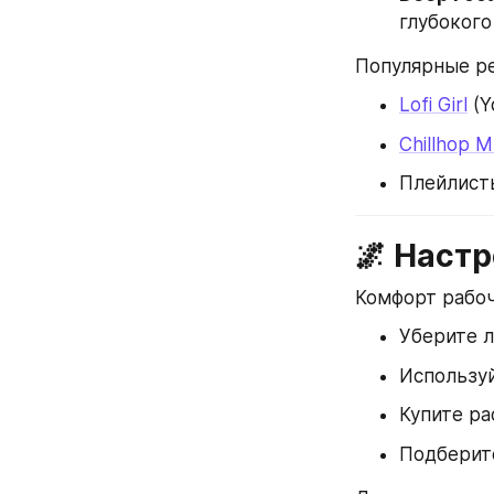
глубокого
Популярные р
Lofi Girl
 (
Chillhop M
Плейлисты
🌌 Наст
Комфорт рабоч
Уберите л
Используй
Купите ра
Подберите