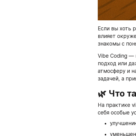
Если вы хоть 
влияет окруже
знакомы с пон
Vibe Coding —
подход или да
атмосферу и н
задачей, а пр
🌿 Что т
На практике vi
себя особые у
улучшени
уменьшен