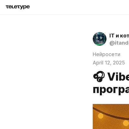
IT и ко
@itand
Нейросети
April 12, 2025
🎧 Vib
прогр