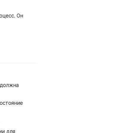
цесс. Он 
должна 
остояние 
.
и для 