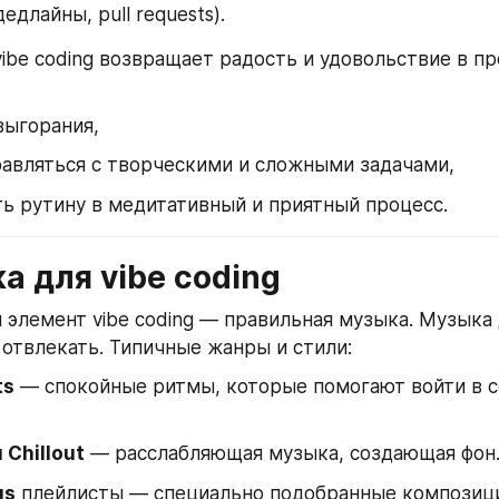
дедлайны, pull requests).
ibe coding возвращает радость и удовольствие в про
выгорания,
авляться с творческими и сложными задачами,
ь рутину в медитативный и приятный процесс.
а для vibe coding
элемент vibe coding — правильная музыка. Музыка 
е отвлекать. Типичные жанры и стили:
ts
 — спокойные ритмы, которые помогают войти в с
 Chillout
 — расслабляющая музыка, создающая фон
us
 плейлисты — специально подобранные композици