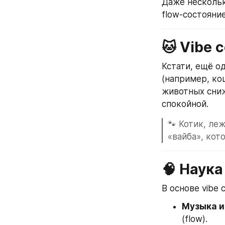
Даже нескольк
flow-состояни
🐱 Vibe 
Кстати, ещё о
(например, ко
животных сниж
спокойной.
🐾 Котик, ле
«вайба», кот
🧠 Наука
В основе vibe 
Музыка и
(flow).