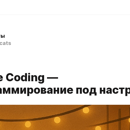
ты
cats
e Coding —
аммирование под наст