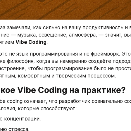
раз замечали, как сильно на вашу продуктивность и 
ние — музыка, освещение, атмосфера, — значит, вы
ятием 
Vibe Coding
.
 это не язык программирования и не фреймворк. Это
же философия, когда вы намеренно создаёте подход
астроение, чтобы программирование было не просто
иятным, комфортным и творческим процессом.
акое Vibe Coding на практике?
be coding означает, что разработчик сознательно со
словия, которые способствуют:
ю концентрации,
ию стресса,