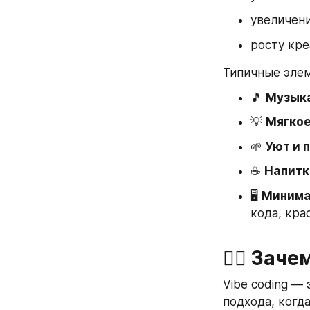
увеличен
росту кре
Типичные элем
🎵 
Музык
💡 
Мягко
🌱 
Уют и 
☕️ 
Напитк
🖥 
Минима
кода, кра
🧘‍♂️ Зач
Vibe coding —
подхода, когд