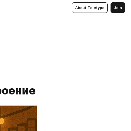
About Teletype
Join
роение