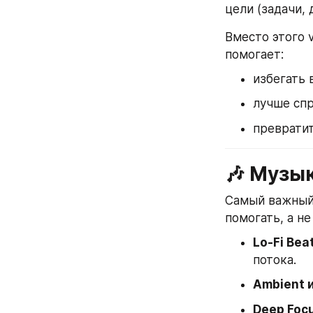
цели (задачи, 
Вместо этого v
помогает:
избегать 
лучше спр
превратит
🎶 Музык
Самый важный 
помогать, а н
Lo-Fi Bea
потока.
Ambient и
Deep Foc