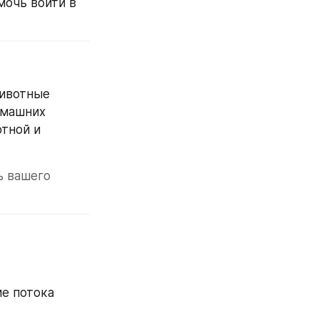
очь войти в 
ивотные 
машних 
тной и 
 вашего 
е потока 