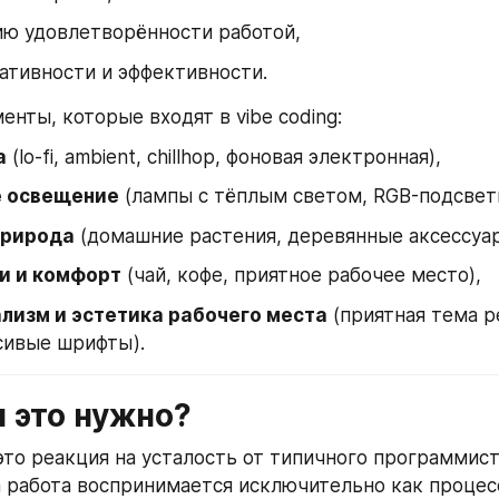
ию удовлетворённости работой,
ативности и эффективности.
енты, которые входят в vibe coding:
а
 (lo-fi, ambient, chillhop, фоновая электронная),
е освещение
 (лампы с тёплым светом, RGB-подсветк
природа
 (домашние растения, деревянные аксессуа
и и комфорт
 (чай, кофе, приятное рабочее место),
лизм и эстетика рабочего места
 (приятная тема р
сивые шрифты).
ем это нужно?
 это реакция на усталость от типичного программист
а работа воспринимается исключительно как процес