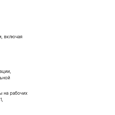
, включая 
ции, 
ьной 
 на рабочих 
, 