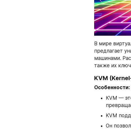
В мире виртуа
предлагает ун
машинами. Рас
также их ключ
KVM (Kernel
Особенности:
KVM — это
превращае
KVM подде
Он позвол