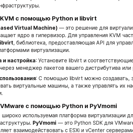
нфраструктуры.
KVM с помощью Python и libvirt
ased Virtual Machine)
 — это решение для виртуализ
ащает ядро в гипервизор. Для управления KVM част
libvirt
, библиотека, предоставляющая API для управл
латформами виртуализации.
а и настройка
: Установите libvirt и соответствующи
через менеджер пакетов вашего дистрибутива или p
спользования
: С помощью libvirt можно создавать, з
вать виртуальные машины, а также управлять их на
.
 VMware с помощью Python и PyVmomi
о широко используемая платформа виртуализации дл
аструктуры. 
PyVmomi
 — это Python SDK для VMware
ляет взаимодействовать с ESXi и vCenter серверами