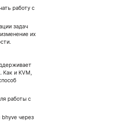
ать работу с 
ации задач 
изменение их 
сти.
ддерживает 
 Как и KVM, 
пособ 
для работы с 
bhyve через 