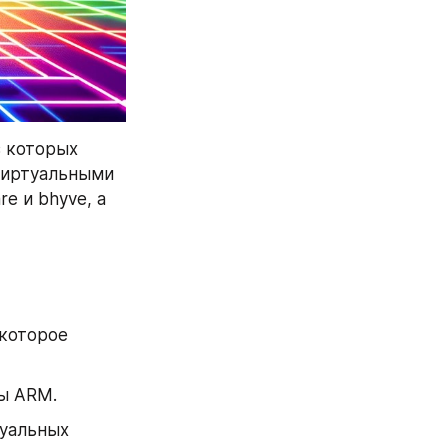
 которых 
виртуальными 
 и bhyve, а 
которое 
ы ARM.
уальных 