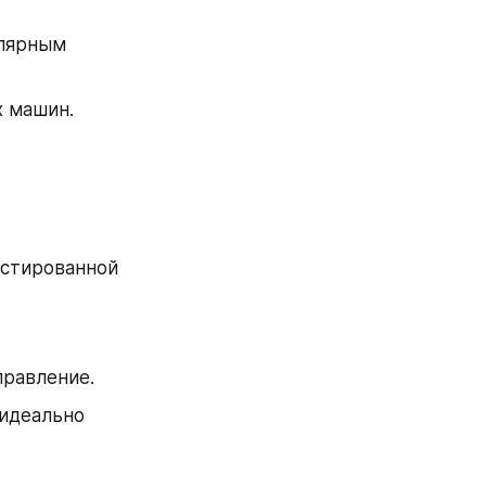
лярным 
х машин.
стированной 
правление.
идеально 