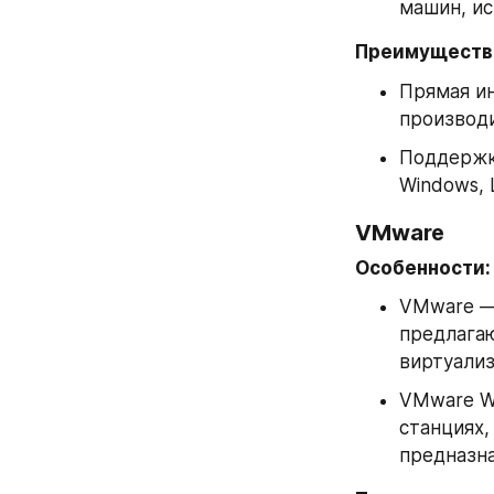
машин, ис
Преимуществ
Прямая ин
производ
Поддержка
Windows, 
VMware
Особенности:
VMware — 
предлагаю
виртуализ
VMware Wo
станциях,
предназна