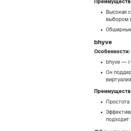
Преимуществ
Высокая с
выбором 
Обширные
bhyve
Особенности:
bhyve — г
Он подде
виртуализ
Преимуществ
Простота 
Эффективн
подходит 