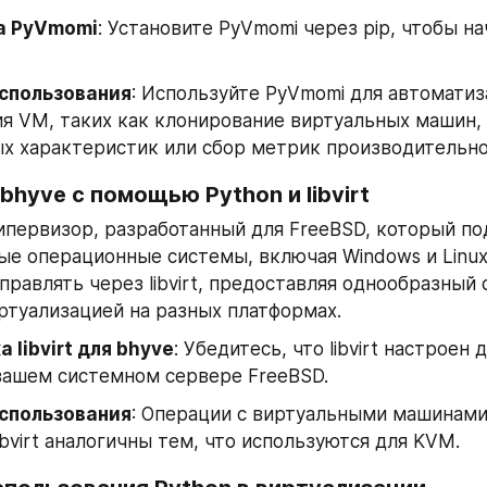
а PyVmomi
: Установите PyVmomi через pip, чтобы нач
спользования
: Используйте PyVmomi для автоматиз
я VM, таких как клонирование виртуальных машин, 
х характеристик или сбор метрик производительно
bhyve с помощью Python и libvirt
гипервизор, разработанный для FreeBSD, который по
ые операционные системы, включая Windows и Linux.
равлять через libvirt, предоставляя однообразный с
ртуализацией на разных платформах.
 libvirt для bhyve
: Убедитесь, что libvirt настроен 
вашем системном сервере FreeBSD.
спользования
: Операции с виртуальными машинами 
libvirt аналогичны тем, что используются для KVM.