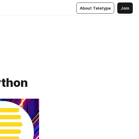
About Teletype
Join
ython