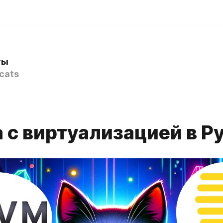
ты
cats
 с виртуализацией в P