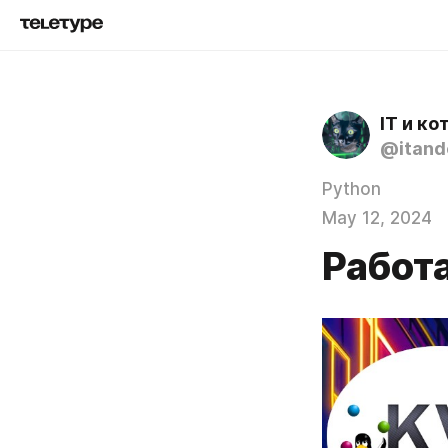
IT и ко
@itand
Python
May 12, 2024
Работа