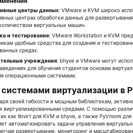
именения
ивные центры данных
: VMware и KVM широко испо
вных центрах обработки данных для развертывания 
количеством виртуальных машин.
ка и тестирование
: VMware Workstation и KVM пред
икам удобные средства для создания и тестирован
ванных средах.
тельные учреждения
: bhyve и VMware могут испол
аведениях для обучения студентов основам виртуали
ия операционными системами.
с системами виртуализации в P
даря своей гибкости и мощным библиотекам, активно
я виртуализированными средами. С помощью разли
их как libvirt для KVM и bhyve, а также PyVmomi для
яет автоматизировать задачи управления виртуальн
егчая развертывание, мониторинг и масштабирован