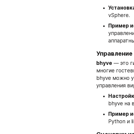
Установк
vSphere.
Пример и
управлени
аппаратны
Управление 
bhyve
 — это 
многие гостев
bhyve можно уп
управления ви
Настройка
bhyve на 
Пример и
Python и 