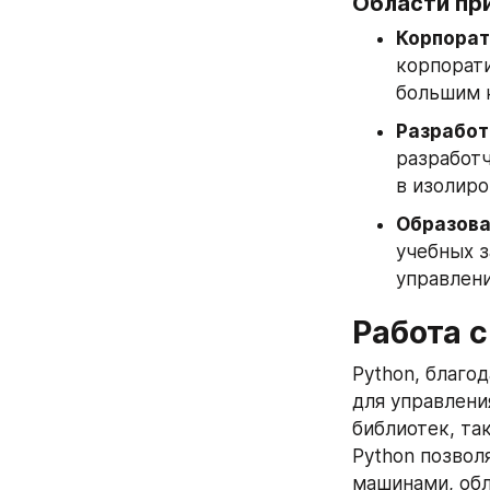
Области пр
Корпорат
корпорати
большим 
Разработ
разработч
в изолиро
Образова
учебных з
управлен
Работа 
Python, благо
для управлени
библиотек, так
Python позвол
машинами, обл