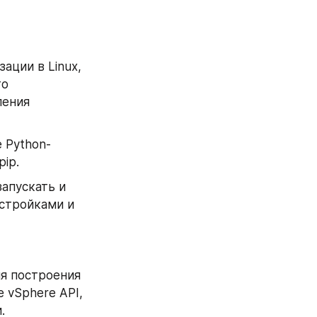
ации в Linux, 
о 
ения 
е Python-
ip.
апускать и 
стройками и 
я построения 
 vSphere API, 
.