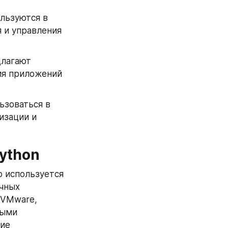
льзуются в 
и управления 
лагают 
ия приложений 
ьзоваться в 
зации и 
ython
 используется 
чных 
 VMware, 
ыми 
ие 