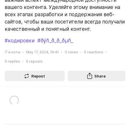
важный аспект международной доступности 
вашего контента. Уделяйте этому внимание на 
всех этапах разработки и поддержания веб-
сайтов, чтобы ваши посетители всегда получали 
качественный и понятный контент.
#кодировки
#ðÿñ_ð_ð_ðµñ_
IT и коты
May 17, 2024, 19:41
0
views
0
reactions
0
replies
0
reposts
Repost
Share