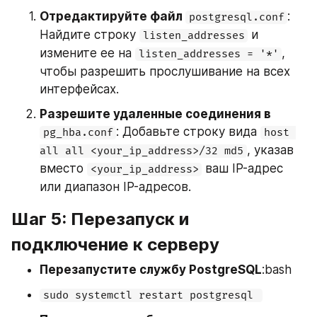
Отредактируйте файл 
: 
postgresql.conf
Найдите строку 
 и 
listen_addresses
измените ее на 
, 
listen_addresses = '*'
чтобы разрешить прослушивание на всех 
интерфейсах.
Разрешите удаленные соединения в 
: Добавьте строку вида 
pg_hba.conf
host 
, указав 
all all <your_ip_address>/32 md5
вместо 
 ваш IP-адрес 
<your_ip_address>
или диапазон IP-адресов.
Шаг 5: Перезапуск и 
подключение к серверу
Перезапустите службу PostgreSQL
:bash
sudo systemctl restart postgresql 